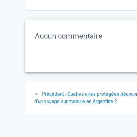
Aucun commentaire
Navigation
Précédent :
Article
Quelles aires protégées découvri
de
d’un voyage sur mesure en Argentine ?
précédent
:
l’article