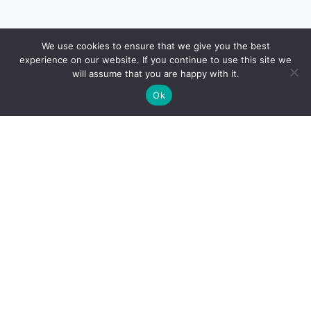
We use cookies to ensure that we give you the best
experience on our website. If you continue to use this site we
will assume that you are happy with it.
Ok
AUTOS MOTOS
FINANCES
LOISIRS
MARIAGE
MÉTIERS
MODE
NON CLASSÉ
PRATIQUE
SÉCURITÉ
SERVICES ENTREPRISE
TECHNOLOGIE
TRANSPORTS DE PERSONNES
VOYAGES