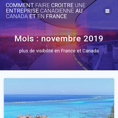
Skip
COMMENT
FAIRE
CROITRE
UNE
to
ENTREPRISE
CANADIENNE
AU
content
CANADA
ET
EN
FRANCE
Mois :
novembre 2019
plus de visibilité en France et Canada