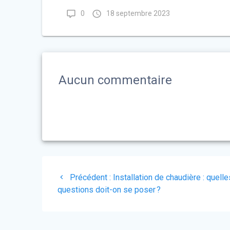
0
18 septembre 2023
Aucun commentaire
Navigation
Précédent :
Article
Installation de chaudière : quelle
de
questions doit-on se poser ?
précédent
:
l’article