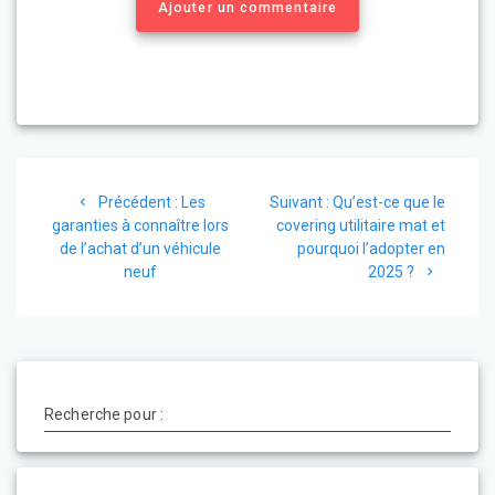
Ajouter un commentaire
Navigation
Précédent :
Article
Les
Suivant :
Article
Qu’est-ce que le
de
garanties à connaître lors
précédent
covering utilitaire mat et
suivant
de l’achat d’un véhicule
:
pourquoi l’adopter en
:
l’article
neuf
2025 ?
Recherche pour :