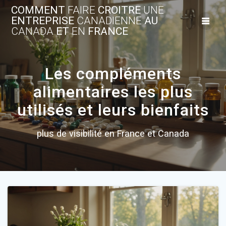
Skip
COMMENT
FAIRE
CROITRE
UNE
to
ENTREPRISE
CANADIENNE
AU
content
CANADA
ET
EN
FRANCE
Les compléments
alimentaires les plus
utilisés et leurs bienfaits
plus de visibilité en France et Canada