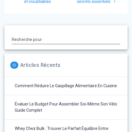
l’article
et inoubliables
secrets essentiels
Recherche pour :
Articles Récents
Comment Réduire Le Gaspillage Alimentaire En Cuisine
Évaluer Le Budget Pour Assembler Soi-Même Son Vélo :
Guide Complet
Whey Chez Bulk : Trouver Le Parfait Équilibre Entre