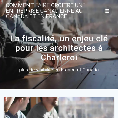
Skip
COMMENT
FAIRE
CROITRE
UNE
to
ENTREPRISE
CANADIENNE
AU
content
CANADA
ET
EN
FRANCE
La fiscalité, un enjeu clé
pour les architectes à
Charleroi
plus de visibilité en France et Canada