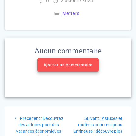
0
2 octobre 2025
Métiers
Aucun commentaire
Ajouter un commentaire
Navigation
Précédent :
Article
Découvrez
Suivant :
Article
Astuces et
de
des astuces pour des
précédent
routines pour une peau
suivant
vacances économiques
:
lumineuse : découvrez les
: