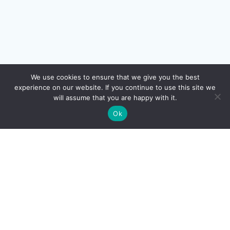
We use cookies to ensure that we give you the best
experience on our website. If you continue to use this site we
will assume that you are happy with it.
Ok
AUTOS MOTOS
FINANCES
LOISIRS
MARIAGE
MÉTIERS
MODE
NON CLASSÉ
PRATIQUE
SÉCURITÉ
SERVICES ENTREPRISE
TECHNOLOGIE