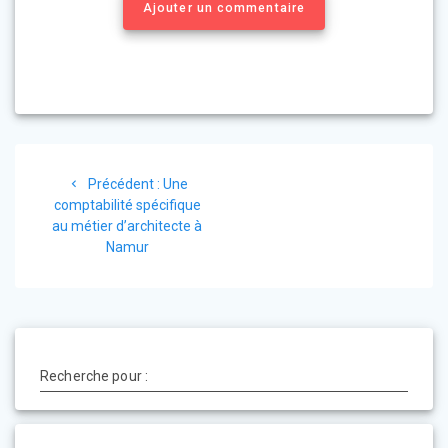
Ajouter un commentaire
Navigation
Précédent :
Article
Une
de
comptabilité spécifique
précédent
au métier d’architecte à
:
l’article
Namur
Recherche pour :