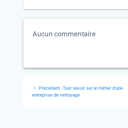
Aucun commentaire
Navigation
Précédent :
Article
Tout savoir sur le métier d’une
de
entreprise de nettoyage
précédent
:
l’article